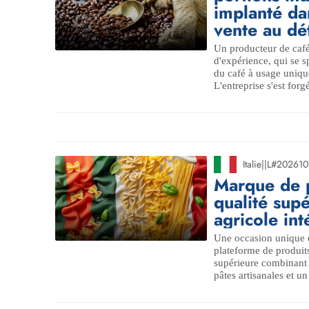
implanté dan
vente au dét
Un producteur de café 
d'expérience, qui se 
du café à usage unique
L'entreprise s'est forg
Italie
|
|
L#202610
Marque de p
qualité sup
agricole in
Une occasion unique d
plateforme de produits
supérieure combinant l
pâtes artisanales et un