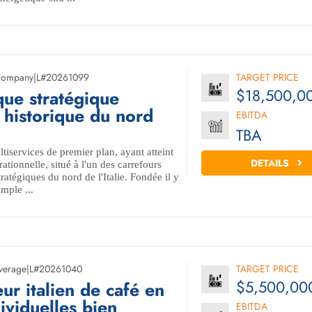
 Company
|
L#20261099
TARGET PRICE
$18,500,0
que stratégique
 historique du nord
EBITDA
TBA
tiservices de premier plan, ayant atteint
DETAILS
ationnelle, situé à l'un des carrefours
tratégiques du nord de l'Italie. Fondée il y
mple ...
verage
|
L#20261040
TARGET PRICE
$5,500,00
ur italien de café en
ividuelles bien
EBITDA