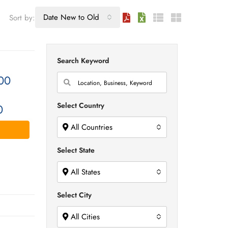
Date New to Old
Sort by:
Search Keyword
00
Select Country
0
All Countries
Select State
All States
Select City
All Cities