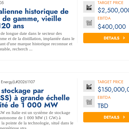
05
TARGET PRICE
$2,500,00
italienne historique de
 de gamme, vieille
EBITDA
120 ans
$400,000
 de longue date dans le secteur des
DETAILS
me et de la distillation, implantée dans le
osant d'une marque historique reconnue et
stable, recherch ...
 Energy
|
L#20261107
TARGET PRICE
$150,000,
 stockage par
ESS) à grande échelle
EBITDA
cité de 1 000 MW
TBD
W en Italie est un système de stockage
DETAILS
ie autonome de 1 000 MW (1 GW) à
 à la pointe de la technologie, situé dans le
nergétique stra ...