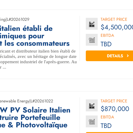
ing
|
L#20261029
TARGET PRICE
$4,500,00
talien établi de
himiques pour
EBITDA
 et les consommateurs
TBD
ricant et distributeur italien bien établi de
DETAILS
écialisés, avec un héritage de longue date
loppement industriel de l'après-guerre. Au
 ...
enewable Energy
|
L#20261022
TARGET PRICE
$870,000
PV Solaire Italien
ruire Portefeuille
EBITDA
ue & Photovoltaïque
TBD