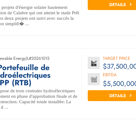
DETAILS
 projets d'énergie solaire hautement
gion de Calabre qui ont atteint le stade Prêt
s deux projets ont suivi avec succès la
on simplifi� ...
ewable Energy
|
L#20261015
TARGET PRICE
$37,500,0
rtefeuille de
ydroélectriques
EBITDA
HPP (RTB)
$5,500,00
pose de trois centrales hydroélectriques
DETAILS
llement en phase d'approbation finale et de
struction. Capacité totale installée: La
d ...