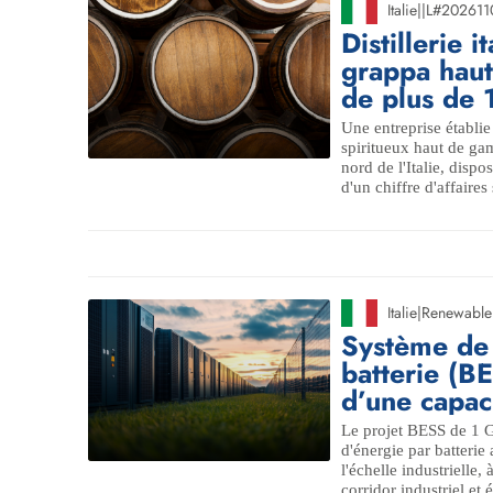
Italie
|
|
L#202611
Distillerie 
grappa haut
de plus de 
Une entreprise établie
spiritueux haut de gam
nord de l'Italie, disp
d'un chiffre d'affaires 
Italie
|
Renewable
Système de
batterie (B
d’une capa
Le projet BESS de 1 G
d'énergie par batter
l'échelle industrielle,
corridor industriel et é