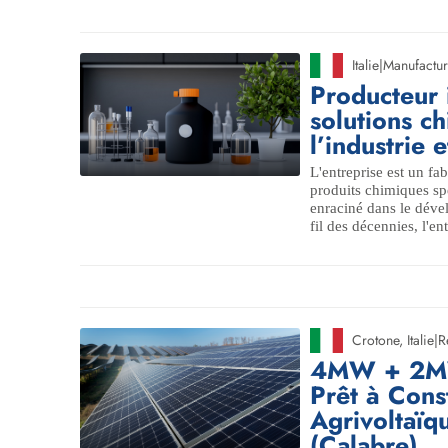
Italie
|
Manufactur
Producteur i
solutions c
l’industrie
L'entreprise est un fab
produits chimiques sp
enraciné dans le déve
fil des décennies, l'entr
Crotone
,
Italie
|
R
4MW + 2MW 
Prêt à Const
Agrivoltaïq
(Calabre)