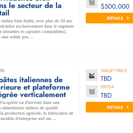
s le secteur de la
$500,000
ail
DETAILS
italien bien établi, avec plus de 20 ans
spécialise exclusivement dans le segment
 (dosettes et capsules compatibles).
é une solide pos ...
70
TARGET PRICE
TBD
âtes italiennes de
érieure et plateforme
EBITDA
tégrée verticalement
TBD
'acquérir ou d'investir dans une
DETAILS
 alimentaires italiens de qualité
a production agricole, la fabrication de
 modèle d'entreprise axé sur ...