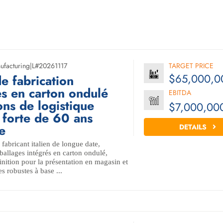
ufacturing
|
L#20261117
TARGET PRICE
$65,000,0
e fabrication
s en carton ondulé
EBITDA
ons de logistique
$7,000,00
 forte de 60 ans
e
DETAILS
 fabricant italien de longue date,
ballages intégrés en carton ondulé,
inition pour la présentation en magasin et
es robustes à base ...