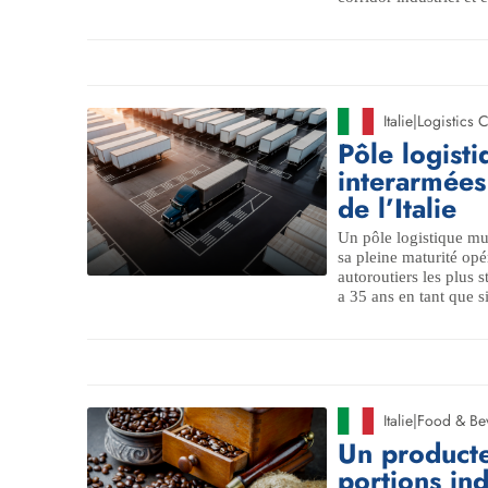
Italie
|
Logistics
Pôle logisti
interarmées
de l’Italie
Un pôle logistique mul
sa pleine maturité opér
autoroutiers les plus s
a 35 ans en tant que si
Italie
|
Food & Be
Un producte
portions ind