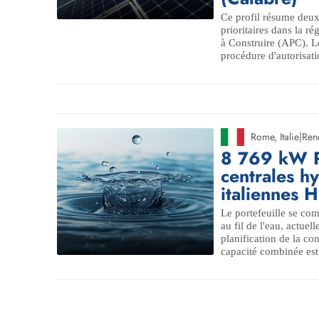
Ce profil résume deux
prioritaires dans la ré
à Construire (APC). Le
procédure d'autorisati
Rome
,
Italie
|
Ren
8 769 kW Po
centrales h
italiennes 
Le portefeuille se com
au fil de l'eau, actue
planification de la con
capacité combinée est 