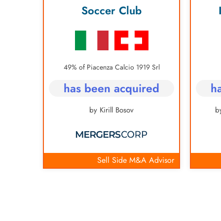
y
Soccer Club
49% of Piacenza Calcio 1919 Srl
th
has been acquired
h
bH
by Kirill Bosov
b
Advisory
Sell Side M&A Advisor