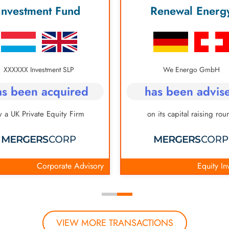
Investment Fund
Renewal Energ
XXXXXX Investment SLP
We Energo GmbH
as been acquired
has been advis
y a UK Private Equity Firm
on its capital raising rou
Corporate Advisory
Equity In
VIEW MORE TRANSACTIONS