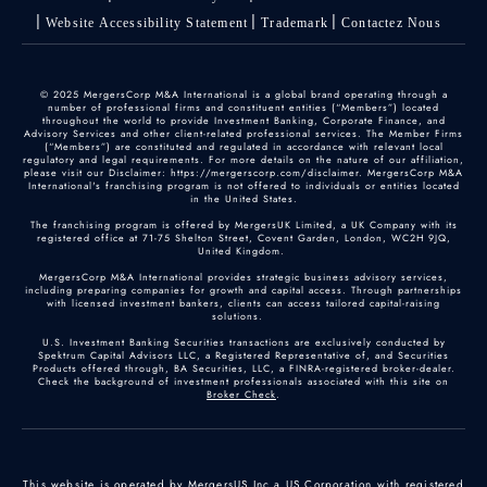
Website Accessibility Statement
Trademark
Contactez Nous
© 2025 MergersCorp M&A International is a global brand operating through a
number of professional firms and constituent entities (“Members”) located
throughout the world to provide Investment Banking, Corporate Finance, and
Advisory Services and other client-related professional services. The Member Firms
(“Members”) are constituted and regulated in accordance with relevant local
regulatory and legal requirements. For more details on the nature of our affiliation,
please visit our Disclaimer: https://mergerscorp.com/disclaimer. MergersCorp M&A
International's franchising program is not offered to individuals or entities located
in the United States.
The franchising program is offered by MergersUK Limited, a UK Company with its
registered office at 71-75 Shelton Street, Covent Garden, London, WC2H 9JQ,
United Kingdom.
MergersCorp M&A International provides strategic business advisory services,
including preparing companies for growth and capital access. Through partnerships
with licensed investment bankers, clients can access tailored capital-raising
solutions.
U.S. Investment Banking Securities transactions are exclusively conducted by
Spektrum Capital Advisors LLC, a Registered Representative of, and Securities
Products offered through, BA Securities, LLC, a FINRA-registered broker-dealer.
Check the background of investment professionals associated with this site on
Broker Check
.
This website is operated by MergersUS Inc a US Corporation with registered