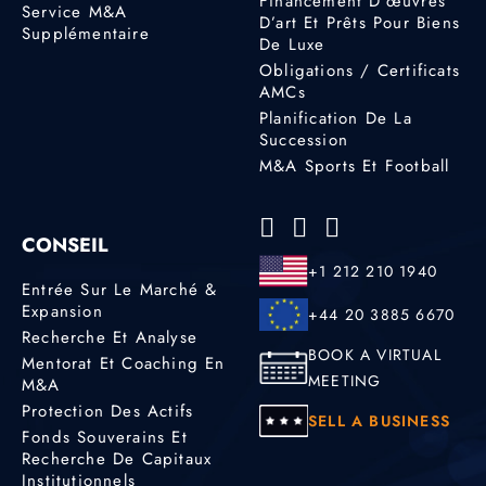
Financement D’œuvres
Service M&A
D’art Et Prêts Pour Biens
Supplémentaire
De Luxe
Obligations / Certificats
AMCs
Planification De La
Succession
M&A Sports Et Football
CONSEIL
+1 212 210 1940
Entrée Sur Le Marché &
Expansion
+44 20 3885 6670
Recherche Et Analyse
BOOK A VIRTUAL
Mentorat Et Coaching En
MEETING
M&A
Protection Des Actifs
SELL A BUSINESS
Fonds Souverains Et
Recherche De Capitaux
Institutionnels