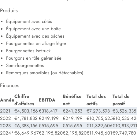
Produits
Équipement avec côtés
Équipement avec une boîte
Équipement avec des bâches
Fourgonnettes en alliage léger
Fourgonnettes Isotruck
Fourgons en tôle galvanisée
Semi-fourgonnettes
Remorques amovibles (ou détachables)
Finances
Chiffre
Bénéfice
Total des
Total du
Année
EBITDA
d’affaires
net
actifs
passif
2021
€4,503,156
€318,417
€241,253
€7,273,598
€3,526,335
2022
€4,781,882
€249,199
€249,199
€10,785,625
€10,536,42
2023
€6,388,156
€515,695
€515,695
€11,329,606
€10,813,91
2024*
€6,649,967
€2,195,820
€2,195,820
€11,945,601
€9,749,780