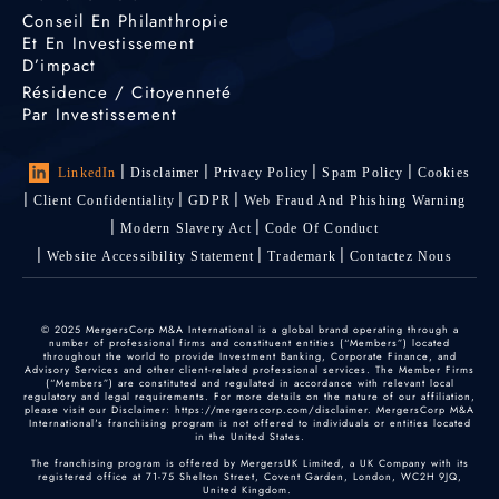
Conseil En Philanthropie
Et En Investissement
D’impact
Résidence / Citoyenneté
Par Investissement
LinkedIn
Disclaimer
Privacy Policy
Spam Policy
Cookies
Client Confidentiality
GDPR
Web Fraud And Phishing Warning
Modern Slavery Act
Code Of Conduct
Website Accessibility Statement
Trademark
Contactez Nous
© 2025 MergersCorp M&A International is a global brand operating through a
number of professional firms and constituent entities (“Members”) located
throughout the world to provide Investment Banking, Corporate Finance, and
Advisory Services and other client-related professional services. The Member Firms
(“Members”) are constituted and regulated in accordance with relevant local
regulatory and legal requirements. For more details on the nature of our affiliation,
please visit our Disclaimer: https://mergerscorp.com/disclaimer. MergersCorp M&A
International's franchising program is not offered to individuals or entities located
in the United States.
The franchising program is offered by MergersUK Limited, a UK Company with its
registered office at 71-75 Shelton Street, Covent Garden, London, WC2H 9JQ,
United Kingdom.