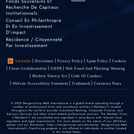
Fonds Souverains Et
Recherche De Capitaux
Institutionnels
Conseil En Philanthropie
Et En Investissement
D’impact
Résidence / Citoyenneté
Par Investissement
LinkedIn
Disclaimer
Privacy Policy
Spam Policy
Cookies
Client Confidentiality
GDPR
Web Fraud And Phishing Warning
Modern Slavery Act
Code Of Conduct
Website Accessibility Statement
Trademark
Contactez Nous
© 2025 MergersCorp M&A International is a global brand operating through a
number of professional firms and constituent entities (“Members”) located
throughout the world to provide Investment Banking, Corporate Finance, and
Advisory Services and other client-related professional services. The Member Firms
(“Members”) are constituted and regulated in accordance with relevant local
regulatory and legal requirements. For more details on the nature of our affiliation,
please visit our Disclaimer: https://mergerscorp.com/disclaimer. MergersCorp M&A
International's franchising program is not offered to individuals or entities located
in the United States.