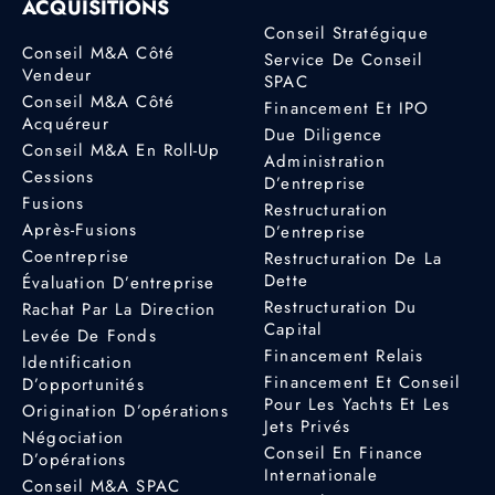
ACQUISITIONS
Conseil Stratégique
Conseil M&A Côté
Service De Conseil
Vendeur
SPAC
Conseil M&A Côté
Financement Et IPO
Acquéreur
Due Diligence
Conseil M&A En Roll-Up
Administration
Cessions
D’entreprise
Fusions
Restructuration
Après-Fusions
D’entreprise
Coentreprise
Restructuration De La
Dette
Évaluation D’entreprise
Restructuration Du
Rachat Par La Direction
Capital
Levée De Fonds
Financement Relais
Identification
Financement Et Conseil
D’opportunités
Pour Les Yachts Et Les
Origination D’opérations
Jets Privés
Négociation
Conseil En Finance
D’opérations
Internationale
Conseil M&A SPAC