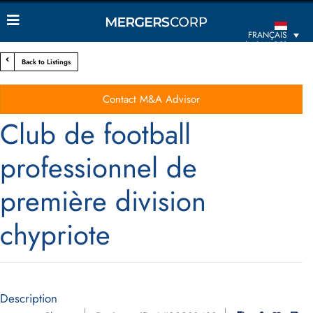
FRANÇAIS
(MONACO)
Back to Listings
Contact M&A Advisor
Club de football
professionnel de
première division
chypriote
Description