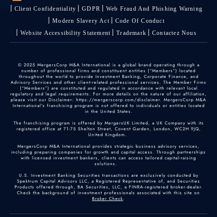
Client Confidentiality
GDPR
Web Fraud And Phishing Warning
Modern Slavery Act
Code Of Conduct
Website Accessibility Statement
Trademark
Contactez Nous
© 2025 MergersCorp M&A International is a global brand operating through a
number of professional firms and constituent entities (“Members”) located
throughout the world to provide Investment Banking, Corporate Finance, and
Advisory Services and other client-related professional services. The Member Firms
(“Members”) are constituted and regulated in accordance with relevant local
regulatory and legal requirements. For more details on the nature of our affiliation,
please visit our Disclaimer: https://mergerscorp.com/disclaimer. MergersCorp M&A
International's franchising program is not offered to individuals or entities located
in the United States.
The franchising program is offered by MergersUK Limited, a UK Company with its
registered office at 71-75 Shelton Street, Covent Garden, London, WC2H 9JQ,
United Kingdom.
MergersCorp M&A International provides strategic business advisory services,
including preparing companies for growth and capital access. Through partnerships
with licensed investment bankers, clients can access tailored capital-raising
solutions.
U.S. Investment Banking Securities transactions are exclusively conducted by
Spektrum Capital Advisors LLC, a Registered Representative of, and Securities
Products offered through, BA Securities, LLC, a FINRA-registered broker-dealer.
Check the background of investment professionals associated with this site on
Broker Check
.