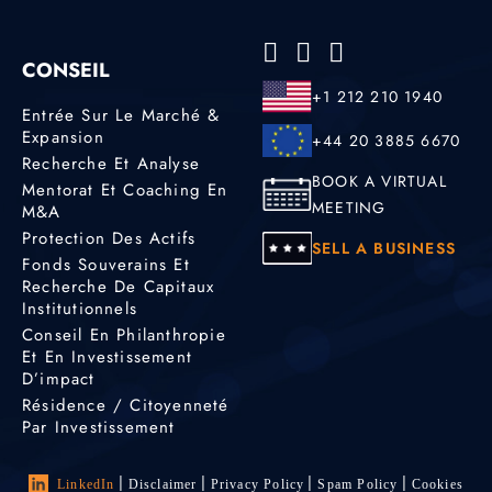
CONSEIL
+1 212 210 1940
Entrée Sur Le Marché &
Expansion
+44 20 3885 6670
Recherche Et Analyse
BOOK A VIRTUAL
Mentorat Et Coaching En
MEETING
M&A
Protection Des Actifs
SELL A BUSINESS
Fonds Souverains Et
Recherche De Capitaux
Institutionnels
Conseil En Philanthropie
Et En Investissement
D’impact
Résidence / Citoyenneté
Par Investissement
LinkedIn
Disclaimer
Privacy Policy
Spam Policy
Cookies