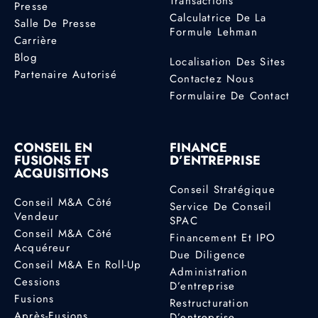
Transactions
Presse
Calculatrice De La
Salle De Presse
Formule Lehman
Carrière
Blog
Localisation Des Sites
Partenaire Autorisé
Contactez Nous
Formulaire De Contact
CONSEIL EN
FINANCE
FUSIONS ET
D’ENTREPRISE
ACQUISITIONS
Conseil Stratégique
Conseil M&A Côté
Service De Conseil
Vendeur
SPAC
Conseil M&A Côté
Financement Et IPO
Acquéreur
Due Diligence
Conseil M&A En Roll-Up
Administration
Cessions
D’entreprise
Fusions
Restructuration
Après-Fusions
D’entreprise