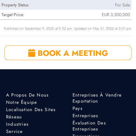
Property Status:
For Sale
Target Price:
EUR 3,500,000
Published on September 9, 2025 at 9:52 pm. Updated on May 31, 2026 at 3:01 pm
BOOK A MEETING
A Propos De Nous
Entreprises À Vendre
Exportation
Notre Équipe
Pays
Localisation Des Sites
Entreprises
Réseau
Évaluation Des
Industries
Entreprises
Service