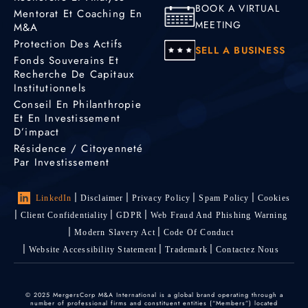
BOOK A VIRTUAL
Mentorat Et Coaching En
MEETING
M&A
Protection Des Actifs
SELL A BUSINESS
Fonds Souverains Et
Recherche De Capitaux
Institutionnels
Conseil En Philanthropie
Et En Investissement
D’impact
Résidence / Citoyenneté
Par Investissement
LinkedIn
Disclaimer
Privacy Policy
Spam Policy
Cookies
Client Confidentiality
GDPR
Web Fraud And Phishing Warning
Modern Slavery Act
Code Of Conduct
Website Accessibility Statement
Trademark
Contactez Nous
© 2025 MergersCorp M&A International is a global brand operating through a
number of professional firms and constituent entities (“Members”) located