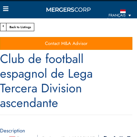
FRANÇAIS
(MONACO)
Back to Listings
Contact M&A Advisor
Club de football
espagnol de Lega
Tercera Division
ascendante
Description