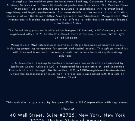
throughout the world to provide Investment Banking, Corporate Finance, and
Advisory Services and other client-related professional services. The Member Firms
(“Members”) are constituted and regulated in accordance with relevant local
regulatory and legal requirements. For more details on the nature of our affiliation,
please visit our Disclaimer: https://mergerscorp.com/disclaimer. MergersCorp M&A
International's franchising program is not offered to individuals or entities located
in the United States.
The franchising program is offered by MergersUK Limited, a UK Company with its
registered office at 71-75 Shelton Street, Covent Garden, London, WC2H 9JQ,
United Kingdom.
MergersCorp M&A International provides strategic business advisory services,
including preparing companies for growth and capital access. Through partnerships
with licensed investment bankers, clients can access tailored capital-raising
solutions.
U.S. Investment Banking Securities transactions are exclusively conducted by
Spektrum Capital Advisors LLC, a Registered Representative of, and Securities
Products offered through, BA Securities, LLC, a FINRA-registered broker-dealer.
Check the background of investment professionals associated with this site on
Broker Check
.
This website is operated by MergersUS Inc a US Corporation with registered
office at
40 Wall Street, Suite #2725, New York, New York
10005, United States of America