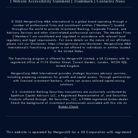
Website Accessibility Statement
Trademark
Contactez Nous
© 2025 MergersCorp M&A International is a global brand operating through a
number of professional firms and constituent entities (“Members”) located
throughout the world to provide Investment Banking, Corporate Finance, and
Advisory Services and other client-related professional services. The Member Firms
(“Members”) are constituted and regulated in accordance with relevant local
regulatory and legal requirements. For more details on the nature of our affiliation,
please visit our Disclaimer: https://mergerscorp.com/disclaimer. MergersCorp M&A
International's franchising program is not offered to individuals or entities located
in the United States.
The franchising program is offered by MergersUK Limited, a UK Company with its
registered office at 71-75 Shelton Street, Covent Garden, London, WC2H 9JQ,
United Kingdom.
MergersCorp M&A International provides strategic business advisory services,
including preparing companies for growth and capital access. Through partnerships
with licensed investment bankers, clients can access tailored capital-raising
solutions.
U.S. Investment Banking Securities transactions are exclusively conducted by
Spektrum Capital Advisors LLC, a Registered Representative of, and Securities
Products offered through, BA Securities, LLC, a FINRA-registered broker-dealer.
Check the background of investment professionals associated with this site on
Broker Check
.
This website is operated by MergersUS Inc a US Corporation with registered