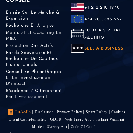
CONSEIL
+1 212 210 1940
Entrée Sur Le Marché &
Expansion
+44 20 3885 6670
Recherche Et Analyse
BOOK A VIRTUAL
Mentorat Et Coaching En
MEETING
M&A
Protection Des Actifs
SELL A BUSINESS
Fonds Souverains Et
Recherche De Capitaux
Institutionnels
Conseil En Philanthropie
Et En Investissement
D’impact
Résidence / Citoyenneté
Par Investissement
LinkedIn
Disclaimer
Privacy Policy
Spam Policy
Cookies
Client Confidentiality
GDPR
Web Fraud And Phishing Warning
Modern Slavery Act
Code Of Conduct