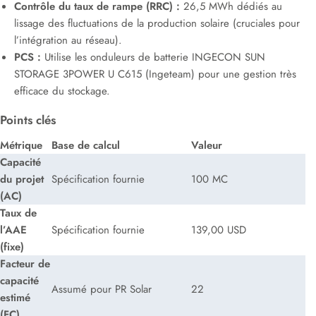
Contrôle du taux de rampe (RRC) :
26,5 MWh dédiés au
lissage des fluctuations de la production solaire (cruciales pour
l’intégration au réseau).
PCS :
Utilise les onduleurs de batterie INGECON SUN
STORAGE 3POWER U C615 (Ingeteam) pour une gestion très
efficace du stockage.
Points clés
Métrique
Base de calcul
Valeur
Capacité
du projet
Spécification fournie
100 MC
(AC)
Taux de
l’AAE
Spécification fournie
139,00 USD
(fixe)
Facteur de
capacité
Assumé pour PR Solar
22
estimé
(FC)