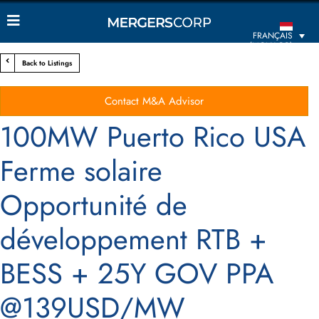
FRANÇAIS
(MONACO)
Back to Listings
Contact M&A Advisor
100MW Puerto Rico USA
Ferme solaire
Opportunité de
développement RTB +
BESS + 25Y GOV PPA
@139USD/MW