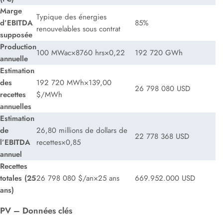
Marge
Typique des énergies
d’EBITDA
85%
renouvelables sous contrat
supposée
Production
100 MWac×8760 hrs×0,22
192 720 GWh
annuelle
Estimation
des
192 720 MWh×139,00
26 798 080 USD
recettes
$/MWh
annuelles
Estimation
de
26,80 millions de dollars de
22 778 368 USD
l’EBITDA
recettes×0,85
annuel
Recettes
totales (25
26 798 080 $/an×25 ans
669.952.000 USD
ans)
PV – Données clés