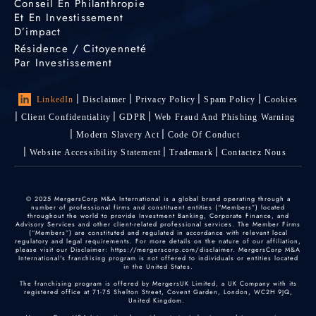
Conseil En Philanthropie
Et En Investissement
D’impact
Résidence / Citoyenneté
Par Investissement
LinkedIn
Disclaimer
Privacy Policy
Spam Policy
Cookies
Client Confidentiality
GDPR
Web Fraud And Phishing Warning
Modern Slavery Act
Code Of Conduct
Website Accessibility Statement
Trademark
Contactez Nous
© 2025 MergersCorp M&A International is a global brand operating through a
number of professional firms and constituent entities (“Members”) located
throughout the world to provide Investment Banking, Corporate Finance, and
Advisory Services and other client-related professional services. The Member Firms
(“Members”) are constituted and regulated in accordance with relevant local
regulatory and legal requirements. For more details on the nature of our affiliation,
please visit our Disclaimer: https://mergerscorp.com/disclaimer. MergersCorp M&A
International's franchising program is not offered to individuals or entities located
in the United States.
The franchising program is offered by MergersUK Limited, a UK Company with its
registered office at 71-75 Shelton Street, Covent Garden, London, WC2H 9JQ,
United Kingdom.