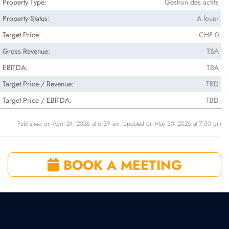
Property Type:
Gestion des actifs
Property Status:
A louer
Target Price:
CHF 0
Gross Revenue:
TBA
EBITDA:
TBA
Target Price / Revenue:
TBD
Target Price / EBITDA:
TBD
Published on April 24, 2026 at 6:39 am. Updated on May 30, 2026 at 7:50 pm
BOOK A MEETING