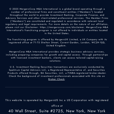
© 2025 MergersCorp M&A International is a global brand operating through a
number of professional firms and constituent entities (“Members”) located
throughout the world to provide Investment Banking, Corporate Finance, and
Advisory Services and other client-related professional services. The Member Firms
(“Members”) are constituted and regulated in accordance with relevant local
regulatory and legal requirements. For more details on the nature of our affiliation,
please visit our Disclaimer: https://mergerscorp.com/disclaimer. MergersCorp M&A
International's franchising program is not offered to individuals or entities located
in the United States.
The franchising program is offered by MergersUK Limited, a UK Company with its
registered office at 71-75 Shelton Street, Covent Garden, London, WC2H 9JQ,
United Kingdom.
MergersCorp M&A International provides strategic business advisory services,
including preparing companies for growth and capital access. Through partnerships
with licensed investment bankers, clients can access tailored capital-raising
solutions.
U.S. Investment Banking Securities transactions are exclusively conducted by
Spektrum Capital Advisors LLC, a Registered Representative of, and Securities
Products offered through, BA Securities, LLC, a FINRA-registered broker-dealer.
Check the background of investment professionals associated with this site on
Broker Check
.
This website is operated by MergersUS Inc a US Corporation with registered
office at
40 Wall Street, Suite #2725, New York, New York