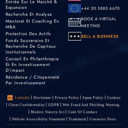
Entrée Sur Le Marché &
Expansion
+44 20 3885 6670
Recherche Et Analyse
BOOK A VIRTUAL
Mentorat Et Coaching En
MEETING
M&A
Protection Des Actifs
SELL A BUSINESS
Fonds Souverains Et
Recherche De Capitaux
Institutionnels
Conseil En Philanthropie
Et En Investissement
D’impact
Résidence / Citoyenneté
Par Investissement
LinkedIn
Disclaimer
Privacy Policy
Spam Policy
Cookies
Client Confidentiality
GDPR
Web Fraud And Phishing Warning
Modern Slavery Act
Code Of Conduct
Website Accessibility Statement
Trademark
Contactez Nous