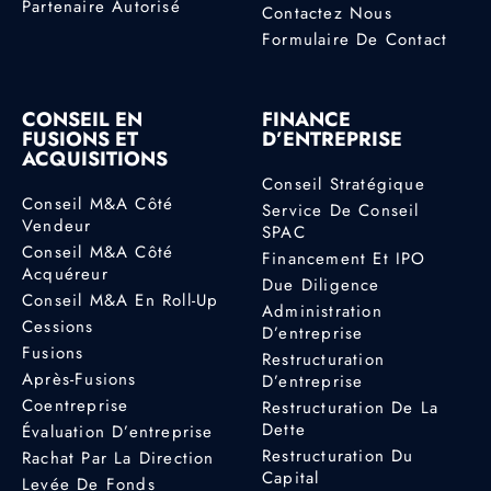
Partenaire Autorisé
Contactez Nous
Formulaire De Contact
CONSEIL EN
FINANCE
FUSIONS ET
D’ENTREPRISE
ACQUISITIONS
Conseil Stratégique
Conseil M&A Côté
Service De Conseil
Vendeur
SPAC
Conseil M&A Côté
Financement Et IPO
Acquéreur
Due Diligence
Conseil M&A En Roll-Up
Administration
Cessions
D’entreprise
Fusions
Restructuration
Après-Fusions
D’entreprise
Coentreprise
Restructuration De La
Dette
Évaluation D’entreprise
Restructuration Du
Rachat Par La Direction
Capital
Levée De Fonds