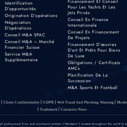
Financement Et Conseil
Identification
Pour Les Yachts Et Les
D’opportunités
Jets Privés
Origination D’opérations
Conseil En Finance
Négociation
Internationale
D’opérations
Conseil En Financement
Conseil M&A SPAC
De Projets
Conseil M&A – Marché
Financement D’œuvres
Financier Suisse
D’art Et Prêts Pour Biens
Service M&A
De Luxe
Supplémentaire
Obligations / Certificats
AMCs
Planification De La
Succession
M&A Sports Et Football
s
Client Confidentiality
GDPR
Web Fraud And Phishing Warning
Moder
Trademark
Contactez Nous
 professional firms and constituent entities (“Members”) located throughout the world to p