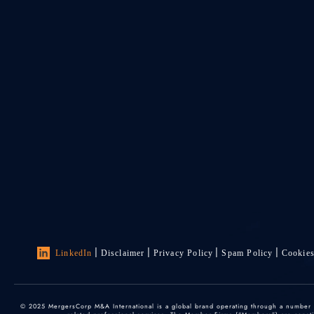
LinkedIn
Disclaimer
Privacy Policy
Spam Policy
Cookie
© 2025 MergersCorp M&A International is a global brand operating through a number of