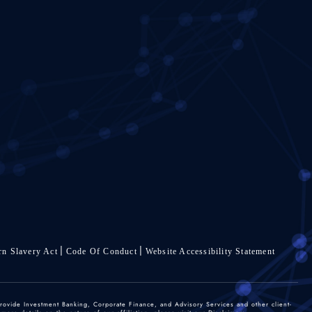
n Slavery Act
Code Of Conduct
Website Accessibility Statement
rovide Investment Banking, Corporate Finance, and Advisory Services and other client-