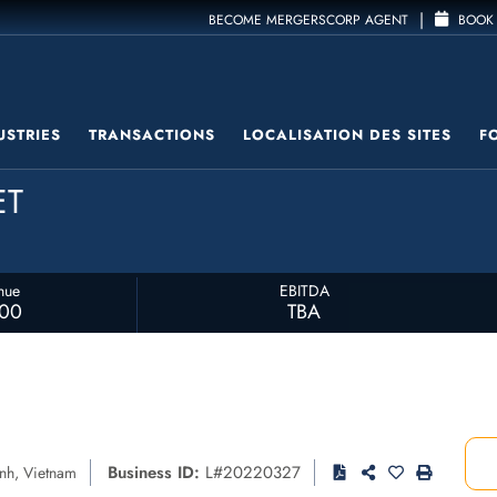
|
BECOME MERGERSCORP AGENT
BOOK 
USTRIES
TRANSACTIONS
LOCALISATION DES SITES
F
ET
nue
EBITDA
000
TBA
Business ID:
L#20220327
nh
,
Vietnam