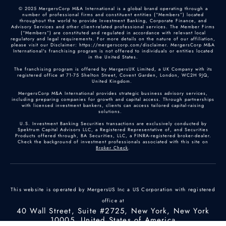
© 2025 MergersCorp M&A International is a global brand operating through a
number of professional firms and constituent entities (“Members”) located
throughout the world to provide Investment Banking, Corporate Finance, and
Advisory Services and other client-related professional services. The Member Firms
(“Members”) are constituted and regulated in accordance with relevant local
regulatory and legal requirements. For more details on the nature of our affiliation,
please visit our Disclaimer: https://mergerscorp.com/disclaimer. MergersCorp M&A
International's franchising program is not offered to individuals or entities located
in the United States.
The franchising program is offered by MergersUK Limited, a UK Company with its
registered office at 71-75 Shelton Street, Covent Garden, London, WC2H 9JQ,
United Kingdom.
MergersCorp M&A International provides strategic business advisory services,
including preparing companies for growth and capital access. Through partnerships
with licensed investment bankers, clients can access tailored capital-raising
solutions.
U.S. Investment Banking Securities transactions are exclusively conducted by
Spektrum Capital Advisors LLC, a Registered Representative of, and Securities
Products offered through, BA Securities, LLC, a FINRA-registered broker-dealer.
Check the background of investment professionals associated with this site on
Broker Check
.
This website is operated by MergersUS Inc a US Corporation with registered
office at
40 Wall Street, Suite #2725, New York, New York
10005, United States of America