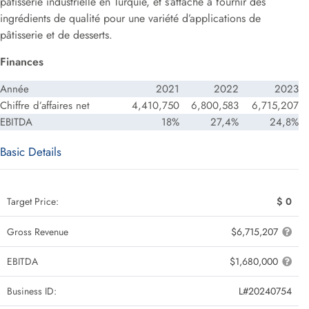
pâtisserie industrielle en Turquie, et s’attache à fournir des
ingrédients de qualité pour une variété d’applications de
pâtisserie et de desserts.
Finances
Année
2021
2022
2023
Chiffre d’affaires net
4,410,750
6,800,583
6,715,207
EBITDA
18%
27,4%
24,8%
Basic Details
Target Price:
$ 0
Gross Revenue
$6,715,207
EBITDA
$1,680,000
Business ID:
L#20240754