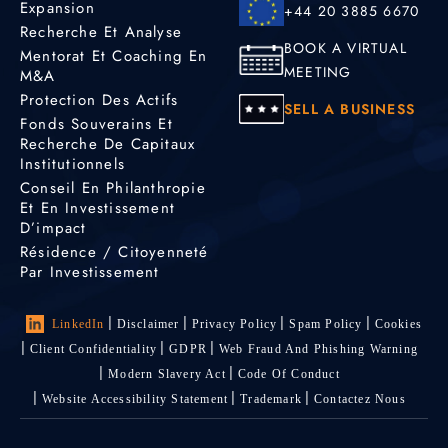
Expansion
+44 20 3885 6670
Recherche Et Analyse
BOOK A VIRTUAL
Mentorat Et Coaching En
MEETING
M&A
Protection Des Actifs
SELL A BUSINESS
Fonds Souverains Et
Recherche De Capitaux
Institutionnels
Conseil En Philanthropie
Et En Investissement
D’impact
Résidence / Citoyenneté
Par Investissement
LinkedIn
Disclaimer
Privacy Policy
Spam Policy
Cookies
Client Confidentiality
GDPR
Web Fraud And Phishing Warning
Modern Slavery Act
Code Of Conduct
Website Accessibility Statement
Trademark
Contactez Nous