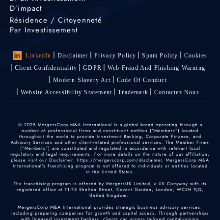
D’impact
Résidence / Citoyenneté
Par Investissement
LinkedIn
Disclaimer
Privacy Policy
Spam Policy
Cookies
Client Confidentiality
GDPR
Web Fraud And Phishing Warning
Modern Slavery Act
Code Of Conduct
Website Accessibility Statement
Trademark
Contactez Nous
© 2025 MergersCorp M&A International is a global brand operating through a
number of professional firms and constituent entities (“Members”) located
throughout the world to provide Investment Banking, Corporate Finance, and
Advisory Services and other client-related professional services. The Member Firms
(“Members”) are constituted and regulated in accordance with relevant local
regulatory and legal requirements. For more details on the nature of our affiliation,
please visit our Disclaimer: https://mergerscorp.com/disclaimer. MergersCorp M&A
International's franchising program is not offered to individuals or entities located
in the United States.
The franchising program is offered by MergersUK Limited, a UK Company with its
registered office at 71-75 Shelton Street, Covent Garden, London, WC2H 9JQ,
United Kingdom.
MergersCorp M&A International provides strategic business advisory services,
including preparing companies for growth and capital access. Through partnerships
with licensed investment bankers, clients can access tailored capital-raising