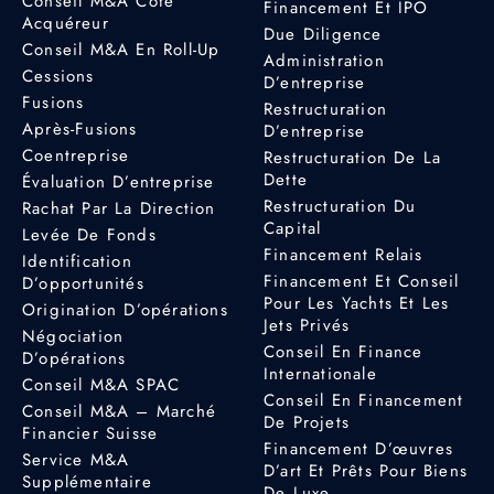
Conseil M&A Côté
Financement Et IPO
Acquéreur
Due Diligence
Conseil M&A En Roll-Up
Administration
Cessions
D’entreprise
Fusions
Restructuration
Après-Fusions
D’entreprise
Coentreprise
Restructuration De La
Dette
Évaluation D’entreprise
Restructuration Du
Rachat Par La Direction
Capital
Levée De Fonds
Financement Relais
Identification
Financement Et Conseil
D’opportunités
Pour Les Yachts Et Les
Origination D’opérations
Jets Privés
Négociation
Conseil En Finance
D’opérations
Internationale
Conseil M&A SPAC
Conseil En Financement
Conseil M&A – Marché
De Projets
Financier Suisse
Financement D’œuvres
Service M&A
D’art Et Prêts Pour Biens
Supplémentaire
De Luxe