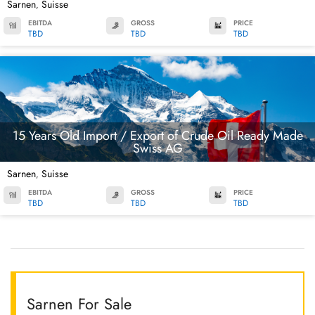
Sarnen
Suisse
,
EBITDA
GROSS
PRICE
TBD
TBD
TBD
15 Years Old Import / Export of Crude Oil Ready Made
Swiss AG
Sarnen
Suisse
,
EBITDA
GROSS
PRICE
TBD
TBD
TBD
Sarnen For Sale