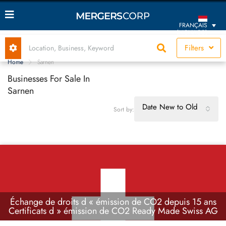
FRANÇAIS
(MONACO)
Filters
Home
Sarnen
Businesses For Sale In
Sarnen
Date New to Old
Sort by:
Échange de droits d « émission de CO2 depuis 15 ans
Certificats d » émission de CO2 Ready Made Swiss AG