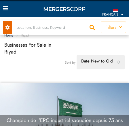
FRANÇAIS
(MONACO)
Filters
Home
Riyad
Businesses For Sale In
Riyad
Date New to Old
Sort by:
Champion de l'EPC industriel saoudien depuis 75 ans