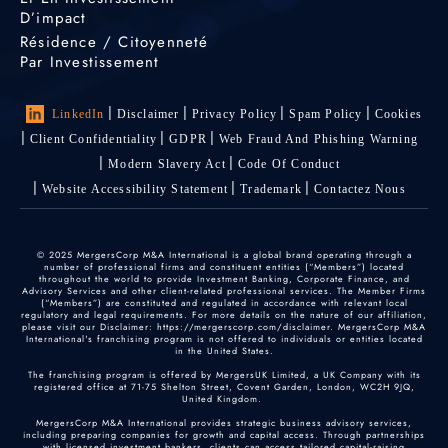
D’impact
Résidence / Citoyenneté
Par Investissement
LinkedIn
Disclaimer
Privacy Policy
Spam Policy
Cookies
Client Confidentiality
GDPR
Web Fraud And Phishing Warning
Modern Slavery Act
Code Of Conduct
Website Accessibility Statement
Trademark
Contactez Nous
© 2025 MergersCorp M&A International is a global brand operating through a
number of professional firms and constituent entities (“Members”) located
throughout the world to provide Investment Banking, Corporate Finance, and
Advisory Services and other client-related professional services. The Member Firms
(“Members”) are constituted and regulated in accordance with relevant local
regulatory and legal requirements. For more details on the nature of our affiliation,
please visit our Disclaimer: https://mergerscorp.com/disclaimer. MergersCorp M&A
International's franchising program is not offered to individuals or entities located
in the United States.
The franchising program is offered by MergersUK Limited, a UK Company with its
registered office at 71-75 Shelton Street, Covent Garden, London, WC2H 9JQ,
United Kingdom.
MergersCorp M&A International provides strategic business advisory services,
including preparing companies for growth and capital access. Through partnerships
with licensed investment bankers, clients can access tailored capital-raising