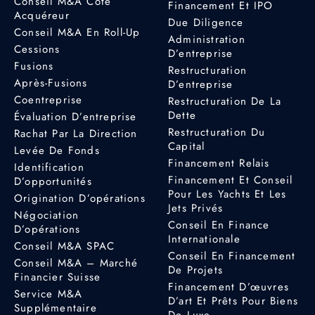
Conseil M&A Côté
Financement Et IPO
Acquéreur
Due Diligence
Conseil M&A En Roll-Up
Administration
Cessions
D’entreprise
Fusions
Restructuration
Après-Fusions
D’entreprise
Coentreprise
Restructuration De La
Dette
Évaluation D’entreprise
Restructuration Du
Rachat Par La Direction
Capital
Levée De Fonds
Financement Relais
Identification
Financement Et Conseil
D’opportunités
Pour Les Yachts Et Les
Origination D’opérations
Jets Privés
Négociation
Conseil En Finance
D’opérations
Internationale
Conseil M&A SPAC
Conseil En Financement
Conseil M&A – Marché
De Projets
Financier Suisse
Financement D’œuvres
Service M&A
D’art Et Prêts Pour Biens
Supplémentaire
De Luxe