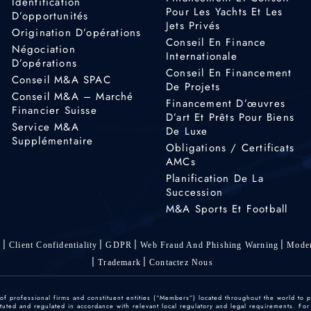
Identification
Pour Les Yachts Et Les
D’opportunités
Jets Privés
Origination D’opérations
Conseil En Finance
Négociation
Internationale
D’opérations
Conseil En Financement
Conseil M&A SPAC
De Projets
Conseil M&A – Marché
Financement D’œuvres
Financier Suisse
D’art Et Prêts Pour Biens
Service M&A
De Luxe
Supplémentaire
Obligations / Certificats
AMCs
Planification De La
Succession
M&A Sports Et Football
s
Client Confidentiality
GDPR
Web Fraud And Phishing Warning
Moder
Trademark
Contactez Nous
 professional firms and constituent entities (“Members”) located throughout the world to p
ted and regulated in accordance with relevant local regulatory and legal requirements. For mo