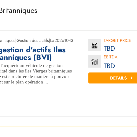
 Britanniques
tanniques
|
Gestion des actifs
|
L#20261043
TARGET PRICE
TBD
estion d'actifs Îles
tanniques (BVI)
EBITDA
TBD
'acquérir un véhicule de gestion
itué dans les îles Vierges britanniques
e est structurée de manière à pouvoir
DETAILS
 sur le plan opération ...