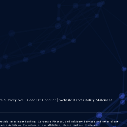
n Slavery Act
Code Of Conduct
Website Accessibility Statement
rovide Investment Banking, Corporate Finance, and Advisory Services and other client-
re details on the nature of our affiliation, please visit our Disclaimer: