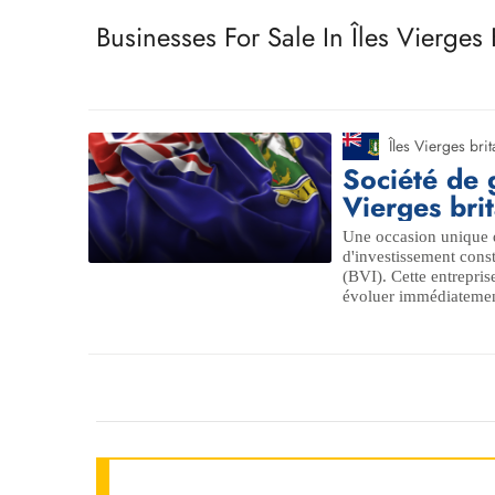
Businesses For Sale In Îles Vierges
Îles Vierges bri
Société de g
Vierges bri
Une occasion unique d
d'investissement const
(BVI). Cette entrepris
évoluer immédiatement