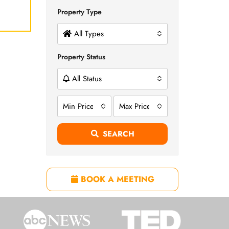
Property Type
All Types
Property Status
All Status
Min Price
Max Price
SEARCH
BOOK A MEETING