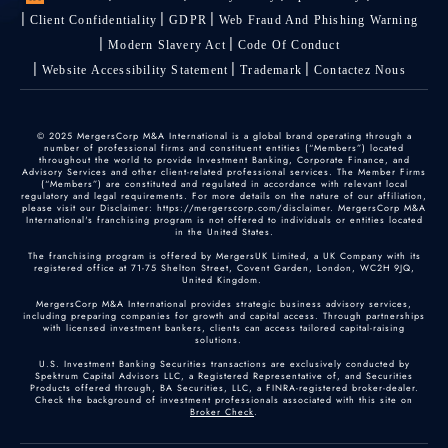
Client Confidentiality
GDPR
Web Fraud And Phishing Warning
Modern Slavery Act
Code Of Conduct
Website Accessibility Statement
Trademark
Contactez Nous
© 2025 MergersCorp M&A International is a global brand operating through a
number of professional firms and constituent entities (“Members”) located
throughout the world to provide Investment Banking, Corporate Finance, and
Advisory Services and other client-related professional services. The Member Firms
(“Members”) are constituted and regulated in accordance with relevant local
regulatory and legal requirements. For more details on the nature of our affiliation,
please visit our Disclaimer: https://mergerscorp.com/disclaimer. MergersCorp M&A
International's franchising program is not offered to individuals or entities located
in the United States.
The franchising program is offered by MergersUK Limited, a UK Company with its
registered office at 71-75 Shelton Street, Covent Garden, London, WC2H 9JQ,
United Kingdom.
MergersCorp M&A International provides strategic business advisory services,
including preparing companies for growth and capital access. Through partnerships
with licensed investment bankers, clients can access tailored capital-raising
solutions.
U.S. Investment Banking Securities transactions are exclusively conducted by
Spektrum Capital Advisors LLC, a Registered Representative of, and Securities
Products offered through, BA Securities, LLC, a FINRA-registered broker-dealer.
Check the background of investment professionals associated with this site on
Broker Check
.