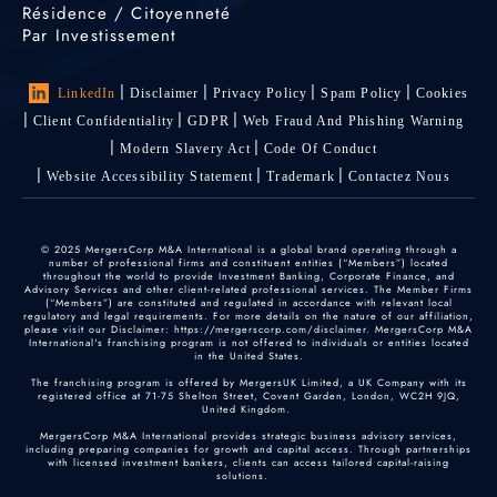
Résidence / Citoyenneté
Par Investissement
LinkedIn
Disclaimer
Privacy Policy
Spam Policy
Cookies
Client Confidentiality
GDPR
Web Fraud And Phishing Warning
Modern Slavery Act
Code Of Conduct
Website Accessibility Statement
Trademark
Contactez Nous
© 2025 MergersCorp M&A International is a global brand operating through a
number of professional firms and constituent entities (“Members”) located
throughout the world to provide Investment Banking, Corporate Finance, and
Advisory Services and other client-related professional services. The Member Firms
(“Members”) are constituted and regulated in accordance with relevant local
regulatory and legal requirements. For more details on the nature of our affiliation,
please visit our Disclaimer: https://mergerscorp.com/disclaimer. MergersCorp M&A
International's franchising program is not offered to individuals or entities located
in the United States.
The franchising program is offered by MergersUK Limited, a UK Company with its
registered office at 71-75 Shelton Street, Covent Garden, London, WC2H 9JQ,
United Kingdom.
MergersCorp M&A International provides strategic business advisory services,
including preparing companies for growth and capital access. Through partnerships
with licensed investment bankers, clients can access tailored capital-raising
solutions.