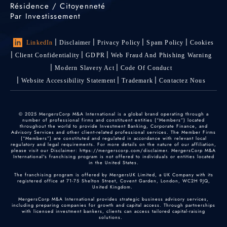
Résidence / Citoyenneté
Par Investissement
LinkedIn
Disclaimer
Privacy Policy
Spam Policy
Cookies
Client Confidentiality
GDPR
Web Fraud And Phishing Warning
Modern Slavery Act
Code Of Conduct
Website Accessibility Statement
Trademark
Contactez Nous
© 2025 MergersCorp M&A International is a global brand operating through a
number of professional firms and constituent entities (“Members”) located
throughout the world to provide Investment Banking, Corporate Finance, and
Advisory Services and other client-related professional services. The Member Firms
(“Members”) are constituted and regulated in accordance with relevant local
regulatory and legal requirements. For more details on the nature of our affiliation,
please visit our Disclaimer: https://mergerscorp.com/disclaimer. MergersCorp M&A
International's franchising program is not offered to individuals or entities located
in the United States.
The franchising program is offered by MergersUK Limited, a UK Company with its
registered office at 71-75 Shelton Street, Covent Garden, London, WC2H 9JQ,
United Kingdom.
MergersCorp M&A International provides strategic business advisory services,
including preparing companies for growth and capital access. Through partnerships
with licensed investment bankers, clients can access tailored capital-raising
solutions.