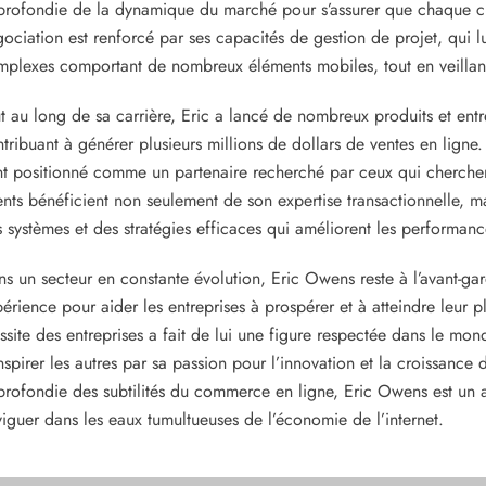
rofondie de la dynamique du marché pour s’assurer que chaque clie
ociation est renforcé par ses capacités de gestion de projet, qui l
plexes comportant de nombreux éléments mobiles, tout en veillant à
t au long de sa carrière, Eric a lancé de nombreux produits et ent
tribuant à générer plusieurs millions de dollars de ventes en ligne
nt positionné comme un partenaire recherché par ceux qui cherchen
ents bénéficient non seulement de son expertise transactionnelle, m
 systèmes et des stratégies efficaces qui améliorent les performances
s un secteur en constante évolution, Eric Owens reste à l’avant-gar
érience pour aider les entreprises à prospérer et à atteindre leur 
ssite des entreprises a fait de lui une figure respectée dans le mond
nspirer les autres par sa passion pour l’innovation et la croissan
rofondie des subtilités du commerce en ligne, Eric Owens est un a
iguer dans les eaux tumultueuses de l’économie de l’internet.