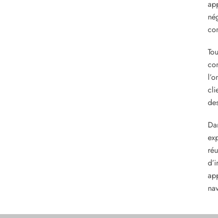
app
nég
com
Tou
con
l’o
cli
des
Dan
exp
réu
d’i
app
nav