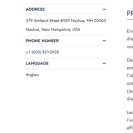
ADDRESS
P
379 Amherst Street #329 Nashua, NH 03063
Nashua, New Hampshire, USA
Eri
d’e
PHONE NUMBER
une
+1 (603) 821-0928
Dès
LANGUAGE
ent
Anglais
l’i
not
L’a
d’a
Les
l’i
eff