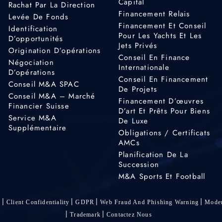
Capital
Rachat Par La Direction
Financement Relais
Levée De Fonds
Financement Et Conseil
Identification
Pour Les Yachts Et Les
D’opportunités
Jets Privés
Origination D’opérations
Conseil En Finance
Négociation
Internationale
D’opérations
Conseil En Financement
Conseil M&A SPAC
De Projets
Conseil M&A – Marché
Financement D’œuvres
Financier Suisse
D’art Et Prêts Pour Biens
Service M&A
De Luxe
Supplémentaire
Obligations / Certificats
AMCs
Planification De La
Succession
M&A Sports Et Football
s
Client Confidentiality
GDPR
Web Fraud And Phishing Warning
Moder
Trademark
Contactez Nous